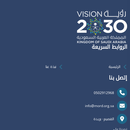
الروابط السريعة
الرئيسية
نبذة عنا
إتصل بنا
0502912968
info@mord.org.sa
القصيم- بريدة
تجدنا على