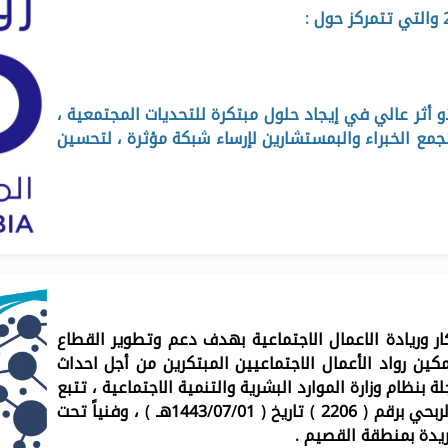
ثر عالي في إيجاد حلول مبتكرة للتحديات المجتمعية ،
مع الخبراء والبمستشارين لإرساء شبكة مؤثرة ، لتحسين
مورد للابتكار وريادة الاعمال الاجتماعية بهدف دعم وتطوير القطاع
ين رواد الأعمال الاجتماعيين المبتكرين من أجل احداث
نظام وزارة الموارد البشرية والتنمية الاجتماعية ، تتبع
الجمعية إداريا للمركز الوطني لتنمية القطاع غير الربحي برقم ( 2206 ) تاريخ ( 1443/07/01هـ ) ، وفنياً تحت
يدة بمنطقة القصيم .