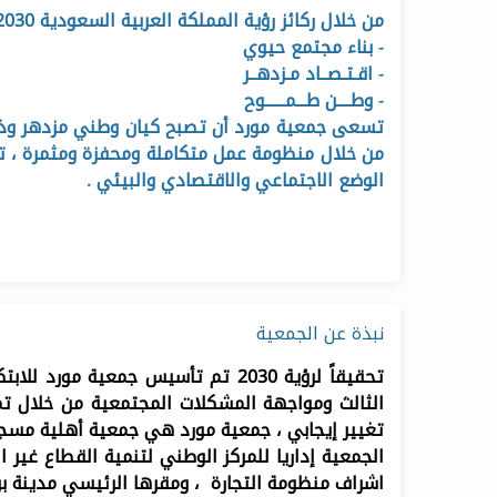
من خلال ركائز رؤية المملكة العربية السعودية 2030 والتي تتمركز حول :
- بناء مجتمع حيوي
- اقـتـصــاد مـزدهــر
- وطــــن طـــمــــــوح
تسعى جمعية مورد أن تصبح كيان وطني مزدهر وذو أ
من خلال منظومة عمل متكاملة ومحفزة ومثمرة ، تج
الوضع الاجتماعي والاقتصادي والبيئي .
نبذة عن الجمعية
تحقيقاً لرؤية 2030 تم تأسيس جمعية 
الثالث ومواجهة المشكلات المجتمعية من خلال تمك
تغيير إيجابي ، جمعية مورد هي جمعية أهلية مسجلة ب
اشراف منظومة التجارة ، ومقرها الرئيسي مدينة بر